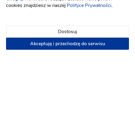
cookies znajdziesz w naszej
Polityce Prywatności
.
Dostosuj
Akceptuję i przechodzę do serwisu
Chatka z piernika
Cukiernia
:
Kielce
200 zł
Napisz wiadomość