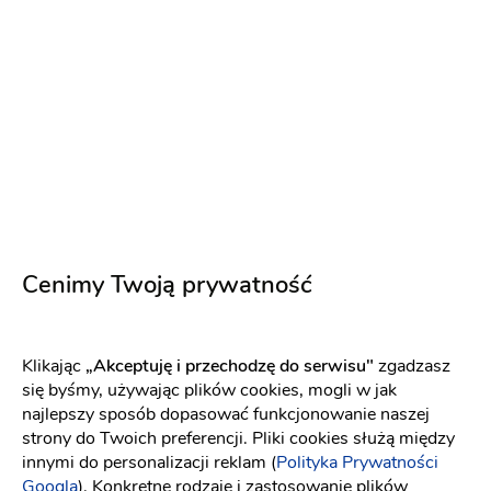
Bake a Cake - pracownia wypieków
artystycznych Benita Nowak
Cukiernia
:
Kielce
Muffiny
Tort
200 zł
Cenimy Twoją prywatność
Napisz wiadomość
Klikając
„Akceptuję i przechodzę do serwisu"
zgadzasz
się byśmy, używając plików cookies, mogli w jak
najlepszy sposób dopasować funkcjonowanie naszej
strony do Twoich preferencji. Pliki cookies służą między
innymi do personalizacji reklam (
Polityka Prywatności
Googla
). Konkretne rodzaje i zastosowanie plików