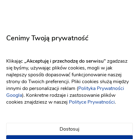
Cenimy Twoją prywatność
Klikając
„Akceptuję i przechodzę do serwisu"
zgadzasz
się byśmy, używając plików cookies, mogli w jak
Arek Stankiewicz
najlepszy sposób dopasować funkcjonowanie naszej
strony do Twoich preferencji. Pliki cookies służą między
Fotograf ślubny
-
dojeżdzam
do: Pisz
innymi do personalizacji reklam (
Polityka Prywatności
Googla
). Konkretne rodzaje i zastosowanie plików
cookies znajdziesz w naszej
Polityce Prywatności
.
Reportaż ślubny
Plener ślubny
Pakiet: Reportaż +
Plener
2400 zł
Dostosuj