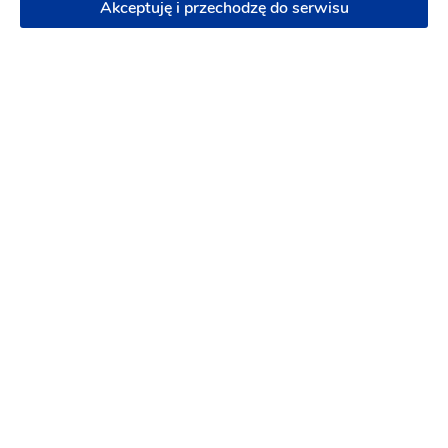
Akceptuję i przechodzę do serwisu
Szalone ujęcia
Fotograf ślubny
-
dojeżdzam
do: Pisz
Pakiet: Reportaż + Plener
Pakiet: Sesja
narzeczeńska + Reportaż + Plener
Reportaż ślubny