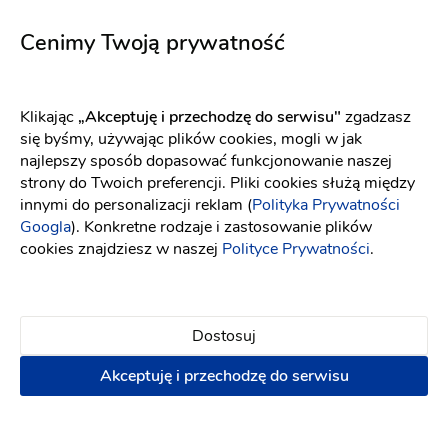
4 lata temu
Cenimy Twoją prywatność
.
.
Klikając
„Akceptuję i przechodzę do serwisu"
zgadzasz
Jedzenie na najwyższym poziomie, obsługa
się byśmy, używając plików cookies, mogli w jak
kelnerska fachowa sprawna i bardzo sympatyczna,
najlepszy sposób dopasować funkcjonowanie naszej
Pan Paweł podchodzi do sprawy solidnie i nie
strony do Twoich preferencji. Pliki cookies służą między
można mu nic zarzucić. Ilość jedzenia podczas
innymi do personalizacji reklam (
Polityka Prywatności
wesela kolosalna, wszystko jest tak smaczne że
Googla
). Konkretne rodzaje i zastosowanie plików
ciężko tego spróbować :) nowoczesny, przyjemny
cookies znajdziesz w naszej
Polityce Prywatności
.
dla oka wygląd sali, w okresie letnim patio jest
bardzo przyjemną strefą odpoczynku dla gości
weselnych, skromne pokoje w dobrych cenach
Dostosuj
dopinają całości 5 gwiazdek. Polecamy każdemu.
Akceptuję i przechodzę do serwisu
4 lata temu