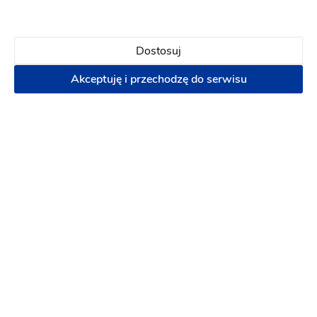
Lokalizacja
Dostosuj
Akceptuję i przechodzę do serwisu
Terms of use
© 1987–2026 HERE, EuroGeographics
Sędziszów Małopolski