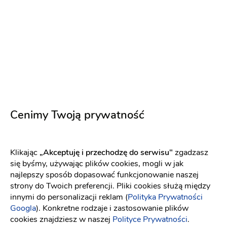
Obsługa
Oferta
Wygląd sali
Ceny
Atmosfera
Cenimy Twoją prywatność
Natalia P
NP
To był strzał w 10...Wspaniałe wesele! :)
Klikając
„Akceptuję i przechodzę do serwisu"
zgadzasz
Wszystko dopięte na ostatni guzik, impreza udana,
się byśmy, używając plików cookies, mogli w jak
goście zadowoleni, jedzenie wyśmienite, obsługa
najlepszy sposób dopasować funkcjonowanie naszej
najlepsza
strony do Twoich preferencji. Pliki cookies służą między
9 lat temu
innymi do personalizacji reklam (
Polityka Prywatności
Googla
). Konkretne rodzaje i zastosowanie plików
cookies znajdziesz w naszej
Polityce Prywatności
.