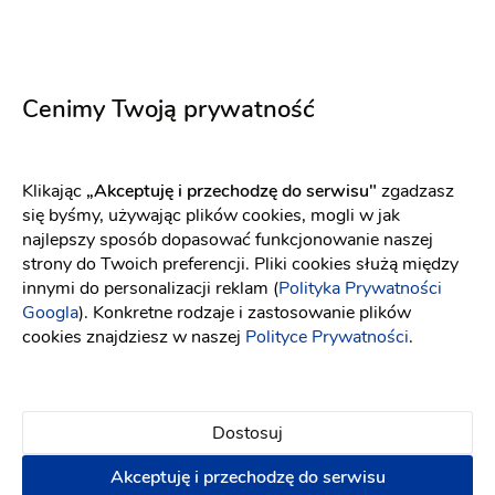
z opiniami[
link
]
Cenimy Twoją prywatność
Ten usługodawca nie ma opinii
Dodaj opinię
Klikając
„Akceptuję i przechodzę do serwisu"
zgadzasz
się byśmy, używając plików cookies, mogli w jak
najlepszy sposób dopasować funkcjonowanie naszej
strony do Twoich preferencji. Pliki cookies służą między
innymi do personalizacji reklam (
Polityka Prywatności
Lokalizacja
Googla
). Konkretne rodzaje i zastosowanie plików
cookies znajdziesz w naszej
Polityce Prywatności
.
Dostosuj
Akceptuję i przechodzę do serwisu