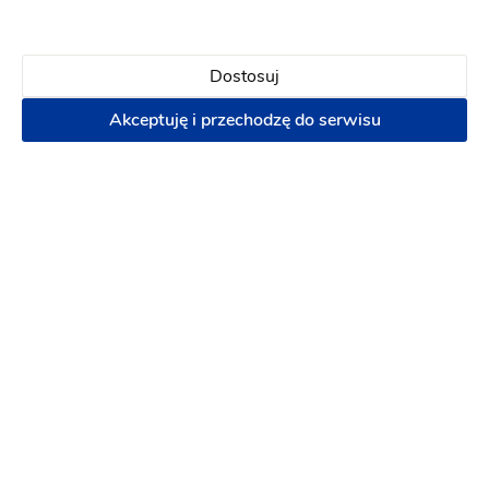
Regularnie organizujemy tu przyjęcia. To miejsce
po prostu nam odpowiada. Jedzenie jest takie jak
lubimy, lokal jest czysty, nowoczesny, takie klimaty
Dostosuj
góralskie uwielbiamy. Można się dogadać z
menadżerem sali :)
Akceptuję i przechodzę do serwisu
3 lata temu
Ewa
E
Mniam!! Tak dobrego góralskiego jedzenia dawno
nie jadłam. Jak dobrze, że zasugerowałam się
opiniami w internecie Widać, że znają się na
rzeczy. Klimat niebywały.
6 lat temu
Sylwia
S