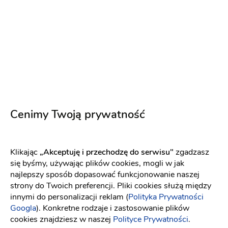
Dziękuję. Fantastyczna miejscówka. Cieszę sie że
wybrałam właśnie Siuchajsko. Impreza
zorganizowana zgodnie z oczekiwaniami.
Cudowna atmosfera i indywidualne podejście do
klienta
2 lata temu
Cenimy Twoją prywatność
Katarzyna
K
Polecam! Miejscówka na wagę złota. Jestem
bardzo zadowolona z wyboru. Zadbali o każdy
szczegół. My mogliśmy się swobodnie bawić, a
Klikając
„Akceptuję i przechodzę do serwisu"
zgadzasz
obsługa zajmowała się naszymi gośćmi.
się byśmy, używając plików cookies, mogli w jak
najlepszy sposób dopasować funkcjonowanie naszej
2 lata temu
strony do Twoich preferencji. Pliki cookies służą między
innymi do personalizacji reklam (
Polityka Prywatności
Googla
). Konkretne rodzaje i zastosowanie plików
cookies znajdziesz w naszej
Polityce Prywatności
.
Kinga
K