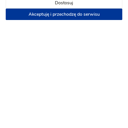
Dostosuj
Akceptuję i przechodzę do serwisu
Maco Maco
Salon sukien ślubnych
-
85 km
od: Siedlce
(1)
Maco Maco
Szyjemy indywidualne projekty
2800 zł
13 sukien