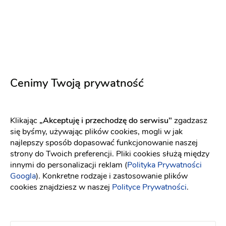
Outlet Ślubny Tylko Ona
Cenimy Twoją prywatność
Salon sukien ślubnych
-
85 km
od: Siedlce
(3)
Klikając
„Akceptuję i przechodzę do serwisu"
zgadzasz
Można robić zdjęcia w salonie
się byśmy, używając plików cookies, mogli w jak
990 zł
najlepszy sposób dopasować funkcjonowanie naszej
strony do Twoich preferencji. Pliki cookies służą między
innymi do personalizacji reklam (
Polityka Prywatności
Googla
). Konkretne rodzaje i zastosowanie plików
cookies znajdziesz w naszej
Polityce Prywatności
.