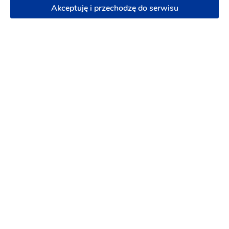
Akceptuję i przechodzę do serwisu
Winsky_z_cola
Barman na wesele
-
dojeżdzam
do: Zawiercie
Atrakcje na wesele
Wieczór panieński i kawalerski
Obsługa barmańska
Napisz wiadomość