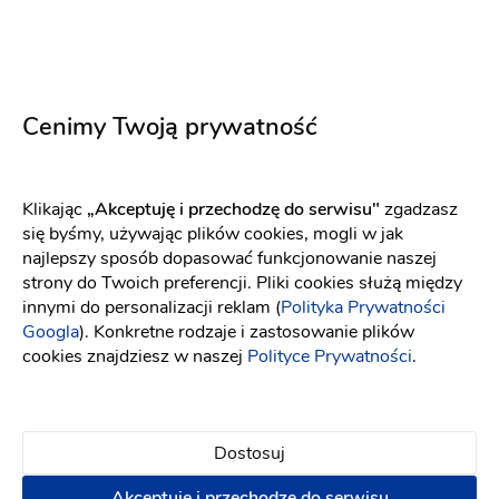
Dj na wesele
-
dojeżdzam
do: Kutno
Biesiada
Ciężki dym
Cenimy Twoją prywatność
Terminy last minute!
3.10.2026
10.10.2026
+ 15
4000 zł
Klikając
„Akceptuję i przechodzę do serwisu"
zgadzasz
się byśmy, używając plików cookies, mogli w jak
Napisz wiadomość
najlepszy sposób dopasować funkcjonowanie naszej
strony do Twoich preferencji. Pliki cookies służą między
innymi do personalizacji reklam (
Polityka Prywatności
Googla
). Konkretne rodzaje i zastosowanie plików
PREMIUM
cookies znajdziesz w naszej
Polityce Prywatności
.
Dostosuj
Akceptuję i przechodzę do serwisu