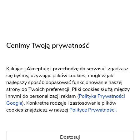
Just Married Video
Cenimy Twoją prywatność
Kamerzysta na wesele
:
Białystok
Klikając
„Akceptuję i przechodzę do serwisu"
zgadzasz
Plener golden hour
Plener max
Montaż
się byśmy, używając plików cookies, mogli w jak
ekspresowy
Filmowanie z powietrza (DRON)
najlepszy sposób dopasować funkcjonowanie naszej
strony do Twoich preferencji. Pliki cookies służą między
Podziękowanie dla rodziców w formie teledysku
innymi do personalizacji reklam (
Polityka Prywatności
Googla
). Konkretne rodzaje i zastosowanie plików
cookies znajdziesz w naszej
Polityce Prywatności
.
Dostosuj