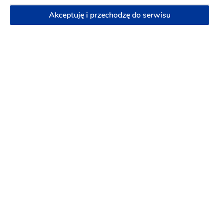
Akceptuję i przechodzę do serwisu
Kręcimy Śluby
Kamerzysta na wesele
:
Ciechanowiec
Filmowanie z powietrza (DRON)
Reportaż Ślubny
Sesja narzeczeńska w formie teledysku
3