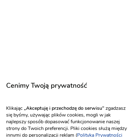
Kamerzysta na wesele
-
dojeżdzam
do: Kraków
Fotograf ślubny
Fotobudka
(1)
Film ślubny
Plener ślubny
Reportaż ślubny
Fotobudka
Pakiet: Reportaż + Plener
1600 zł
Napisz wiadomość
Cenimy Twoją prywatność
PREMIUM
Klikając
„Akceptuję i przechodzę do serwisu"
zgadzasz
się byśmy, używając plików cookies, mogli w jak
najlepszy sposób dopasować funkcjonowanie naszej
strony do Twoich preferencji. Pliki cookies służą między
innymi do personalizacji reklam (
Polityka Prywatności