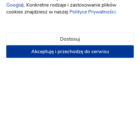
Googla
). Konkretne rodzaje i zastosowanie plików
cookies znajdziesz w naszej
Polityce Prywatności
.
Artstarcinema | NIP 8133947412
Dostosuj
Kamerzysta na wesele
:
Kraków
Akceptuję i przechodzę do serwisu
Fotograf ślubny
Pakiety wideofilmowania ślubów
Film ślubny
2500 zł
8
Napisz wiadomość
PREMIUM