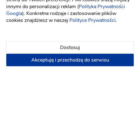
innymi do personalizacji reklam (
Polityka Prywatności
Googla
). Konkretne rodzaje i zastosowanie plików
Ten usługodawca nie ma opinii
cookies znajdziesz w naszej
Polityce Prywatności
.
Dodaj opinię
Dostosuj
Akceptuję i przechodzę do serwisu
Lokalizacja