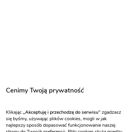
Menu weselne - Wariant 3
125 zł
O nas
Cenimy Twoją prywatność
Opinie
Klikając
„Akceptuję i przechodzę do serwisu"
zgadzasz
Sprawdź jak dodać opinię i jakie są nasze zasady związane
się byśmy, używając plików cookies, mogli w jak
z opiniami[
link
]
najlepszy sposób dopasować funkcjonowanie naszej
strony do Twoich preferencji. Pliki cookies służą między