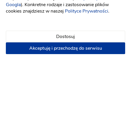
Googla
). Konkretne rodzaje i zastosowanie plików
Dekoracje
Grill
Klimatyzacja
Kuchnia
Ogród
cookies znajdziesz w naszej
Polityce Prywatności
.
230 zł
100 osób
Napisz wiadomość
Dostosuj
Akceptuję i przechodzę do serwisu
PREMIUM