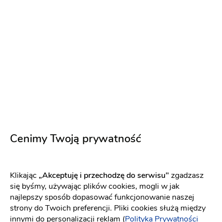
PREMIUM
Cenimy Twoją prywatność
Sala Bankietowa Kalina
Klikając
„Akceptuję i przechodzę do serwisu"
zgadzasz
Sala weselna
-
48 km
od: Kościerzyna
się byśmy, używając plików cookies, mogli w jak
Dom weselny
Wesele w stylu glamour
najlepszy sposób dopasować funkcjonowanie naszej
strony do Twoich preferencji. Pliki cookies służą między
(4)
innymi do personalizacji reklam (
Polityka Prywatności