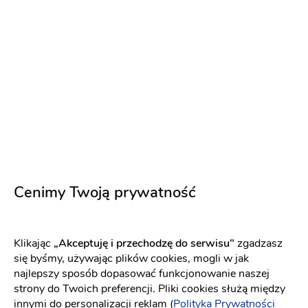
PREMIUM
Cenimy Twoją prywatność
Lubiczówka
Klikając
„Akceptuję i przechodzę do serwisu"
zgadzasz
się byśmy, używając plików cookies, mogli w jak
Sala weselna
-
102 km
od: Chojnice
najlepszy sposób dopasować funkcjonowanie naszej
Dom weselny
Wesele w stylu boho
strony do Twoich preferencji. Pliki cookies służą między
(18)
innymi do personalizacji reklam (
Polityka Prywatności