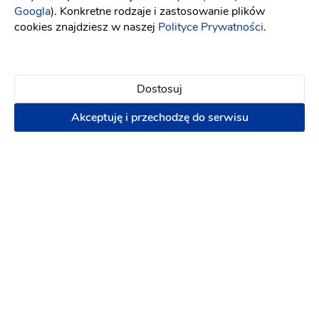
Googla
). Konkretne rodzaje i zastosowanie plików
Dekoracje
Grill
Klimatyzacja
Kuchnia
cookies znajdziesz w naszej
Polityce Prywatności
.
Parking
230 zł
70 osób
Dostosuj
Napisz wiadomość
Akceptuję i przechodzę do serwisu
PREMIUM