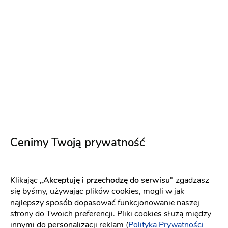
Napisz wiadomość
PREMIUM
Cenimy Twoją prywatność
Klikając
„Akceptuję i przechodzę do serwisu"
zgadzasz
Sala Bankietowa Kalina
się byśmy, używając plików cookies, mogli w jak
Sala weselna
-
81 km
od: Czersk
najlepszy sposób dopasować funkcjonowanie naszej
Dom weselny
Wesele w stylu glamour
strony do Twoich preferencji. Pliki cookies służą między
innymi do personalizacji reklam (
Polityka Prywatności