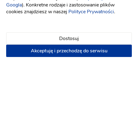
(4)
Googla
). Konkretne rodzaje i zastosowanie plików
cookies znajdziesz w naszej
Polityce Prywatności
.
Dekoracje
Grill
Klimatyzacja
Kuchnia
Ogród
230 zł
100 osób
Napisz wiadomość
Dostosuj
Akceptuję i przechodzę do serwisu
PREMIUM