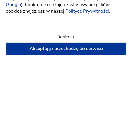
Googla
). Konkretne rodzaje i zastosowanie plików
Dekoracje
Grill
Kuchnia
Nocleg
Ogród
cookies znajdziesz w naszej
Polityce Prywatności
.
265 zł
144 osób
Napisz wiadomość
Dostosuj
Akceptuję i przechodzę do serwisu
PREMIUM