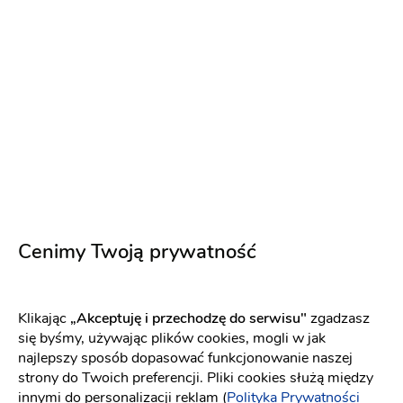
PREMIUM
Cenimy Twoją prywatność
FOLWARK DAJAK
Klikając
„Akceptuję i przechodzę do serwisu"
zgadzasz
Sala weselna
-
17 km
od: Żukowo
się byśmy, używając plików cookies, mogli w jak
najlepszy sposób dopasować funkcjonowanie naszej
Dom weselny
Wesele w stylu boho
strony do Twoich preferencji. Pliki cookies służą między
(1)
innymi do personalizacji reklam (
Polityka Prywatności