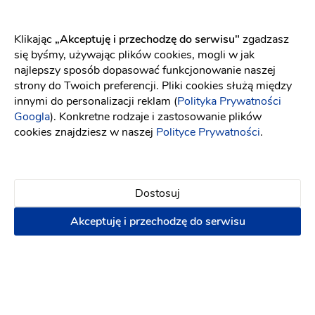
Klikając
„Akceptuję i przechodzę do serwisu"
zgadzasz
DJ Rivio
się byśmy, używając plików cookies, mogli w jak
najlepszy sposób dopasować funkcjonowanie naszej
Dj na wesele
-
dojeżdzam
do: Sierpc
strony do Twoich preferencji. Pliki cookies służą między
(7)
innymi do personalizacji reklam (
Polityka Prywatności
Googla
). Konkretne rodzaje i zastosowanie plików
Biesiada
Własne oświetlenie
cookies znajdziesz w naszej
Polityce Prywatności
.
1000 zł
Napisz wiadomość
Dostosuj
Akceptuję i przechodzę do serwisu
PREMIUM