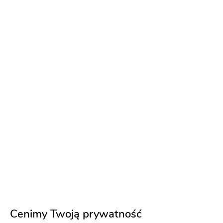
Biesiada
Ciężki dym
Terminy last minute!
3.10.2026
10.10.2026
+ 15
4000 zł
Napisz wiadomość
PREMIUM
Cenimy Twoją prywatność