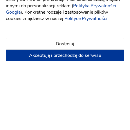
Hotel na wesele
innymi do personalizacji reklam (
Polityka Prywatności
Googla
). Konkretne rodzaje i zastosowanie plików
cookies znajdziesz w naszej
Polityce Prywatności
.
Klimatyzacja
Kuchnia
Miejsca noclegowe
Ogród
Parking
Terminy last minute!
Dostosuj
8.08.2026
15.08.2026
+ 24
Akceptuję i przechodzę do serwisu
PREMIUM