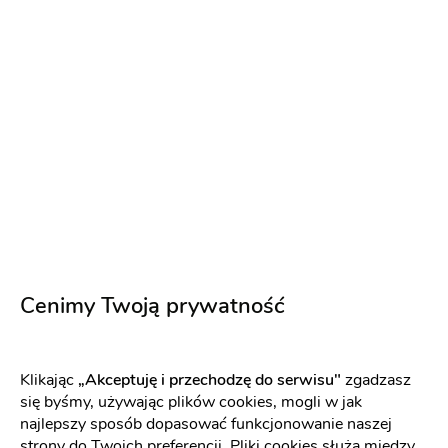
Ogród
200 zł
150 osób
Cenimy Twoją prywatność
Klikając
„Akceptuję i przechodzę do serwisu"
zgadzasz
się byśmy, używając plików cookies, mogli w jak
Staropolski Gościniec
najlepszy sposób dopasować funkcjonowanie naszej
Sala weselna
-
34 km
od: Olszowa
strony do Twoich preferencji. Pliki cookies służą między