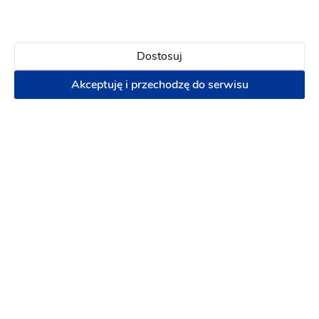
Drzewosfera
Dostosuj
Sala weselna
:
Wolsztyn
Akceptuję i przechodzę do serwisu
Sala bankietowa
Wesele w stylu boho
Grill
Klimatyzacja
Kuchnia
Nocleg
Parking
Napisz wiadomość
PREMIUM
NOWOŚĆ