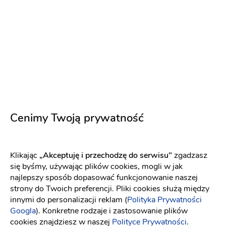
Chrzciny
Inne przyjęcia okolicznościowe
Komunie
Urodziny
Dekoracje
250 zł
Napisz wiadomość
Cenimy Twoją prywatność
PREMIUM
Klikając
„Akceptuję i przechodzę do serwisu"
zgadzasz
się byśmy, używając plików cookies, mogli w jak
najlepszy sposób dopasować funkcjonowanie naszej
strony do Twoich preferencji. Pliki cookies służą między
innymi do personalizacji reklam (
Polityka Prywatności
Googla
). Konkretne rodzaje i zastosowanie plików
cookies znajdziesz w naszej
Polityce Prywatności
.