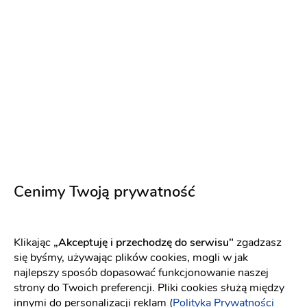
Cenimy Twoją prywatność
Krzysztof Trząski Fotografia
Fotograf ślubny
:
Mielec
Klikając
„Akceptuję i przechodzę do serwisu"
zgadzasz
się byśmy, używając plików cookies, mogli w jak
najlepszy sposób dopasować funkcjonowanie naszej
Fotobudka
Reportaż ślubny
strony do Twoich preferencji. Pliki cookies służą między
innymi do personalizacji reklam (
Polityka Prywatności