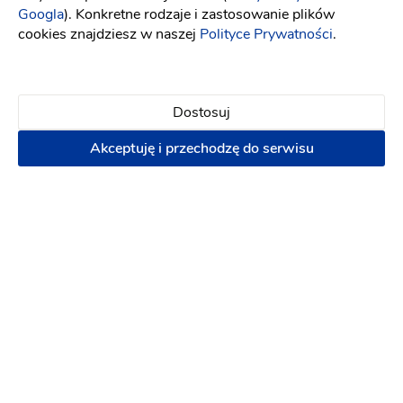
2000 zł
Googla
). Konkretne rodzaje i zastosowanie plików
cookies znajdziesz w naszej
Polityce Prywatności
.
Dostosuj
Akceptuję i przechodzę do serwisu
KonRad Fotografia
Fotograf ślubny
:
Mielec
(17)