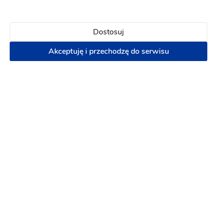
,hotel położony w pięknym miejscu .
9 lat temu
Dostosuj
Akceptuję i przechodzę do serwisu
Paulina G
PG
Pełen profesjonalizm, przepyszne jedzenie no i
przede wszystkim wspaniała obsługa. Sala jest
przepiękna, wszystko ślicznie podane i
dopracowane.
9 lat temu
Bardzo dziękujemy za opinię. Pozdrawiamy Hotel
Dobczyce
Lokalizacja