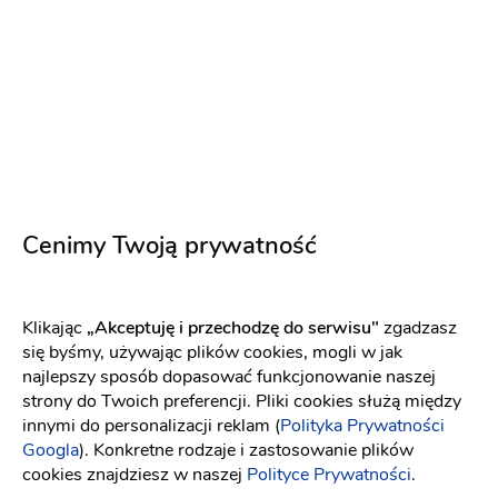
Wygląd sali
Ceny
Atmosfera
Kasia I
KI
Wszystko było dokładnie tak jak sobie
Cenimy Twoją prywatność
wymarzyliśmy! Pyszne jedzenie, bardzo dobra
obsługa i cudowna atmosfera. Wszystko dopięte
na ostatni guzik. Z całą pewnością i czystym
Klikając
„Akceptuję i przechodzę do serwisu"
zgadzasz
sumieniem możemy polecić ten hotel ;)
się byśmy, używając plików cookies, mogli w jak
7 lat temu
najlepszy sposób dopasować funkcjonowanie naszej
strony do Twoich preferencji. Pliki cookies służą między
innymi do personalizacji reklam (
Polityka Prywatności
Googla
). Konkretne rodzaje i zastosowanie plików
Daria
D
cookies znajdziesz w naszej
Polityce Prywatności
.
Parę rzeczy należy oprawić , ale ogólnie jest ok