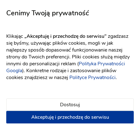
Cenimy Twoją prywatność
Joanna D
JD
Gorąco polecam lokal osobom z okolic Torunia!
Klikając
„Akceptuję i przechodzę do serwisu"
zgadzasz
Mieliśmy tam z mężem wesele we wrześniu 2016.
się byśmy, używając plików cookies, mogli w jak
Obsługa bardzo kulturalna, dbała przez cały
najlepszy sposób dopasować funkcjonowanie naszej
wieczor o czystość na stołach. Jedzenie świetne i
strony do Twoich preferencji. Pliki cookies służą między
co najważniejsze było go naprawdę sporo. Cena
innymi do personalizacji reklam (
Polityka Prywatności
za wesele z poprawinami od160zl/os -
Googla
). Konkretne rodzaje i zastosowanie plików
skorzystaliśmy z najtańszej opcji i absolutnie nie
cookies znajdziesz w naszej
Polityce Prywatności
.
żałujemy. Wielu gości nawet nie dało rady
wszystkiego spróbować. Lokal nad samym
jeziorem i co istotne - klimatyzowany. W
porównaniu do drogich ofert innych sal w okolicy
Dostosuj
ta jest naprawdę atrakcyjna. Wystrój lokalu
Akceptuję i przechodzę do serwisu
nowoczesny. Kierownik sali sam dba o wystrój i
kwiaty w wybranym przez klienta kolorze. Ocena
10/10.