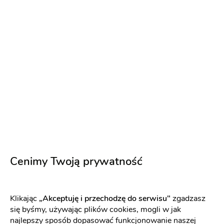
Adam Halbecki DJ / Wodzirej
Dj na wesele
-
dojeżdzam
do: Kościerzyna
Biesiada
Ciężki dym
Napisz wiadomość
Cenimy Twoją prywatność
PREMIUM
Klikając
„Akceptuję i przechodzę do serwisu"
zgadzasz
się byśmy, używając plików cookies, mogli w jak
najlepszy sposób dopasować funkcjonowanie naszej