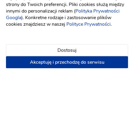
strony do Twoich preferencji. Pliki cookies służą między
innymi do personalizacji reklam (
Polityka Prywatności
Googla
). Konkretne rodzaje i zastosowanie plików
cookies znajdziesz w naszej
Polityce Prywatności
.
Dostosuj
DJCrucian - Dj/Wodzirej, Konferansjer,
Akceptuję i przechodzę do serwisu
Wesela, Eventy
Dj na wesele
-
dojeżdzam
do: Kościerzyna
(159)
Disco
Ciężki dym
5999 zł
Napisz wiadomość