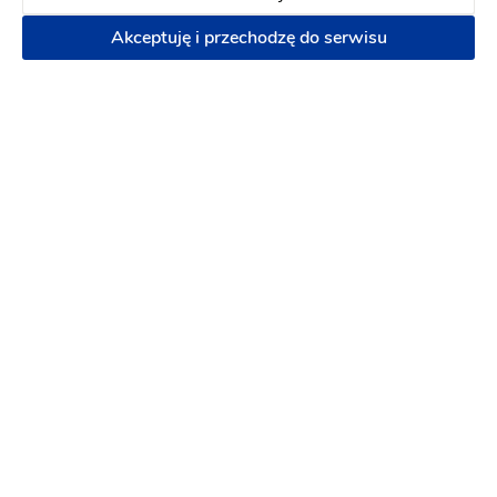
Akceptuję i przechodzę do serwisu
Kamerzysta/Fotograf/693/652/766 napisz
sms/zadzwoń
Kamerzysta na wesele
:
Zgierz
Fotograf ślubny