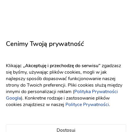
Cenimy Twoją prywatność
Kamerami
Kamerzysta na wesele
:
Zgierz
Klikając
„Akceptuję i przechodzę do serwisu"
zgadzasz
Fotograf ślubny
się byśmy, używając plików cookies, mogli w jak
(1)
najlepszy sposób dopasować funkcjonowanie naszej
strony do Twoich preferencji. Pliki cookies służą między
Sesja narzeczeńska
Filmowanie z powietrza
innymi do personalizacji reklam (
Polityka Prywatności
(DRON)
Podziękowanie dla rodziców w formie
Googla
). Konkretne rodzaje i zastosowanie plików
teledysku
Sesja narzeczeńska w formie teledysku
cookies znajdziesz w naszej
Polityce Prywatności
.
Film ślubny
1400 zł
13
Dostosuj