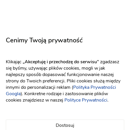
Cenimy Twoją prywatność
Klikając
„Akceptuję i przechodzę do serwisu"
zgadzasz
się byśmy, używając plików cookies, mogli w jak
najlepszy sposób dopasować funkcjonowanie naszej
strony do Twoich preferencji. Pliki cookies służą między
innymi do personalizacji reklam (
Polityka Prywatności
Foto-CHROMińscy
Googla
). Konkretne rodzaje i zastosowanie plików
cookies znajdziesz w naszej
Polityce Prywatności
.
Kamerzysta na wesele
-
dojeżdzam
do: Choszczno
Fotograf ślubny
Dostosuj
Sesja narzeczeńska
Reportaż Ślubny
Filmowanie