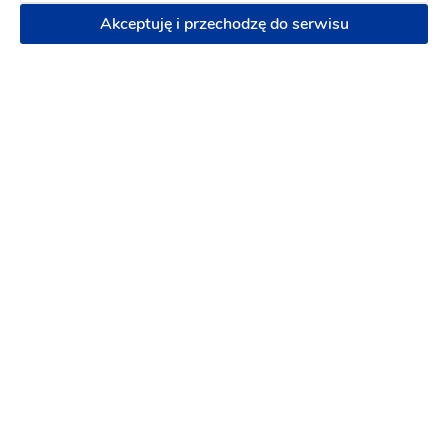
z powietrza (DRON)
Podziękowanie dla rodziców w
Akceptuję i przechodzę do serwisu
formie teledysku
Sesja narzeczeńska w formie
teledysku
6