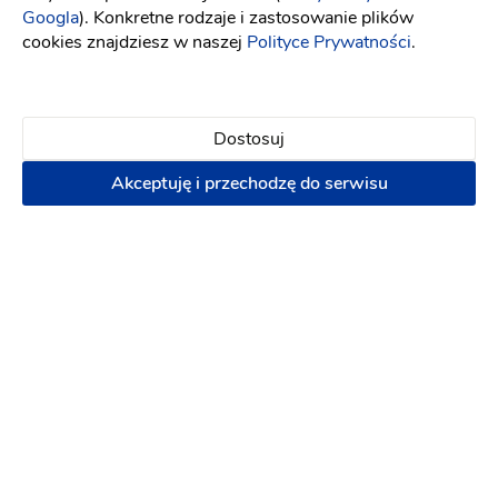
Googla
). Konkretne rodzaje i zastosowanie plików
cookies znajdziesz w naszej
Polityce Prywatności
.
Dostosuj
Akceptuję i przechodzę do serwisu
Stylove Klisze
Fotograf ślubny
-
dojeżdzam
do: Dąbrowa Górnicza
(3)
Pakiet: Reportaż + Plener
Pakiet: Sesja
narzeczeńska + Reportaż + Plener
Plener ślubny
Reportaż ślubny
Sesja narzeczeńska
Terminy last minute!