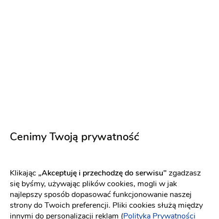
POZA KADR - Sandra Dominik fotografia
Fotograf ślubny
-
dojeżdzam
do: Dąbrowa Górnicza
(3)
Pakiet: Reportaż + Plener
Plener ślubny
Reportaż
ślubny
Sesja narzeczeńska
Pakiet: Sesja
narzeczeńska + Reportaż + Plener
Cenimy Twoją prywatność
350 zł
Napisz wiadomość
Klikając
„Akceptuję i przechodzę do serwisu"
zgadzasz
się byśmy, używając plików cookies, mogli w jak
najlepszy sposób dopasować funkcjonowanie naszej
strony do Twoich preferencji. Pliki cookies służą między
PREMIUM
innymi do personalizacji reklam (
Polityka Prywatności