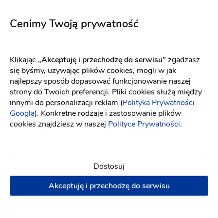
Charleen
Olympia śmietankowa biel
Fason: Prosta, Princessa
Dekolt: Inny dekolt
Fason: Prosta
Dekolt: W łódkę
Długość rę
Cenimy Twoją prywatność
Klikając
„Akceptuję i przechodzę do serwisu"
zgadzasz
się byśmy, używając plików cookies, mogli w jak
najlepszy sposób dopasować funkcjonowanie naszej
strony do Twoich preferencji. Pliki cookies służą między
innymi do personalizacji reklam (
Polityka Prywatności
Googla
). Konkretne rodzaje i zastosowanie plików
cookies znajdziesz w naszej
Polityce Prywatności
.
Dostosuj
Akceptuję i przechodzę do serwisu
Eva Lendel
Elizabeth Passion
Encato
5707
Fason: Litera A, Princessa
Dekolt: Prosty, W łódkę, Inny d
Fason: Princessa
Dekolt: Serce