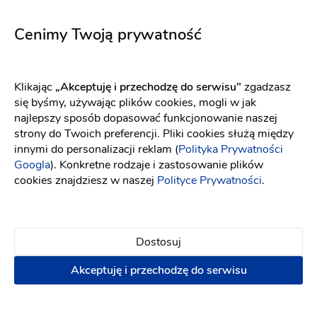
Serafine jasny róż
5657
Fason: Prosta
Dekolt: W łódkę
Fason: Syrena
Długość rękawa: Bez ra
Długość rękawa: Bez rękawów, Ramiączka
Cenimy Twoją prywatność
Klikając
„Akceptuję i przechodzę do serwisu"
zgadzasz
się byśmy, używając plików cookies, mogli w jak
najlepszy sposób dopasować funkcjonowanie naszej
strony do Twoich preferencji. Pliki cookies służą między
innymi do personalizacji reklam (
Polityka Prywatności
Googla
). Konkretne rodzaje i zastosowanie plików
cookies znajdziesz w naszej
Polityce Prywatności
.
Dostosuj
Akceptuję i przechodzę do serwisu
WONA Concept
YOLO LOOK
Adagio
Aurora śmietankowa biel
Fason: Litera A, Princessa
Dekolt: Serce
Fason: Prosta
Długość rękawa
Dekolt: Pod szyję