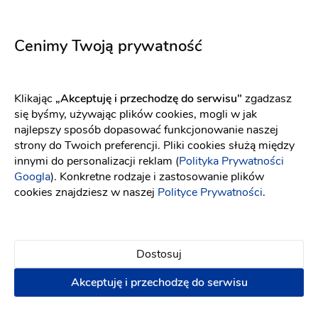
Elizabeth Passion
Elizabeth Passion
5701
5718
Fason: Princessa
Dekolt: Serce
Fason: Princessa
Długość rękawa: Bez ra
Długość rękawa: Bez rękawów, Ramiączka
Cenimy Twoją prywatność
Klikając
„Akceptuję i przechodzę do serwisu"
zgadzasz
się byśmy, używając plików cookies, mogli w jak
najlepszy sposób dopasować funkcjonowanie naszej
strony do Twoich preferencji. Pliki cookies służą między
innymi do personalizacji reklam (
Polityka Prywatności
Googla
). Konkretne rodzaje i zastosowanie plików
cookies znajdziesz w naszej
Polityce Prywatności
.
Dostosuj
Akceptuję i przechodzę do serwisu
Elizabeth Passion
Elizabeth Passion
5719
5661