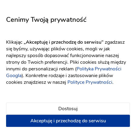
Elizabeth Passion
YOLO LOOK
5703
Serafine śmietankowa biel
Fason: Syrena, Princessa
Długość rękawa: Bez ramiączek,
Fason: Prosta
Dekolt: W łódkę
Cenimy Twoją prywatność
Klikając
„Akceptuję i przechodzę do serwisu"
zgadzasz
się byśmy, używając plików cookies, mogli w jak
najlepszy sposób dopasować funkcjonowanie naszej
strony do Twoich preferencji. Pliki cookies służą między
innymi do personalizacji reklam (
Polityka Prywatności
Googla
). Konkretne rodzaje i zastosowanie plików
cookies znajdziesz w naszej
Polityce Prywatności
.
Dostosuj
Akceptuję i przechodzę do serwisu
WONA Concept
Elizabeth Passion
Herrera
5715